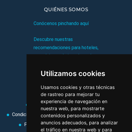
QUIÉNES SOMOS
Conócenos pinchando aquí
Descubre nuestras
recomendaciones para hoteles,
complejos turísticos, hostales,
vacaciones, paquetes de
Utilizamos cookies
viajes, y mucho más!
Usamos cookies y otras técnicas
MI AGENCIA
de rastreo para mejorar tu
experiencia de navegación en
Aviso legal
Condiciones de uso
nuestra web, para mostrarte
Condiciones Generales
Ley de Viajes Combinados
contenidos personalizados y
anuncios adecuados, para analizar
Política de privacidad
Uso de cookies
el tráfico en nuestra web y para