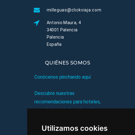
milleguas@clickviaja.com
Antonio Maura, 4
34001 Palencia
Palencia
España
QUIÉNES SOMOS
Conócenos pinchando aquí
Descubre nuestras
recomendaciones para hoteles,
complejos turísticos, hostales,
vacaciones, paquetes de
Utilizamos cookies
viajes, y mucho más!